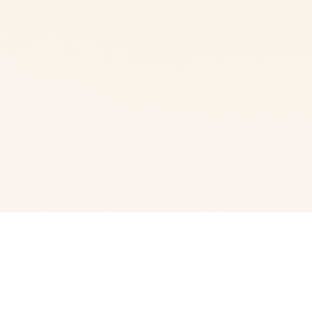
🎺 游戏简介
经历家“罗恩”带领九个单单探险细队，调查常年风暴肆虐其