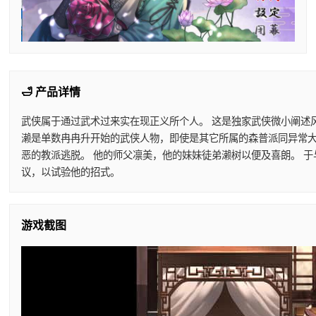
🛁 产品详情
武侠属于通过武术过来实在现正义所个人。 这是独家武侠微小阐述风
濑是单数冉冉升开始的武侠人物，即使是其它所属的森普派同异常大视
恶的教派逃脱。 他的师父凛美，他的妹妹徒弟濑树以便及喜朗。 
议，以试验他的招式。
游戏截图