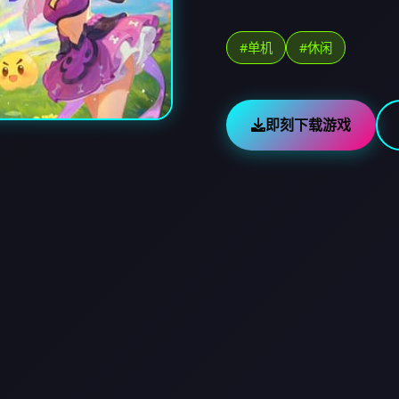
#单机
#休闲
即刻下载游戏