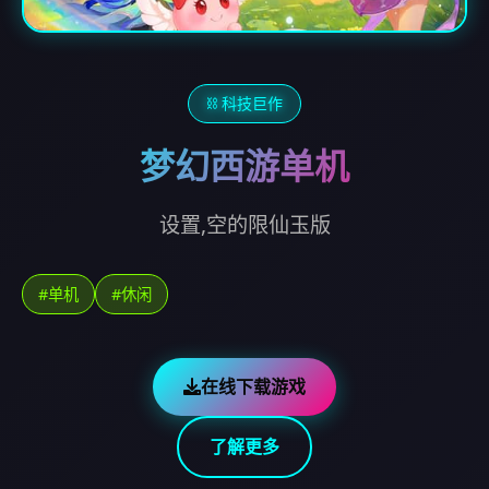
⛓️ 科技巨作
梦幻西游单机
设置,空的限仙玉版
#单机
#休闲
在线下载游戏
了解更多