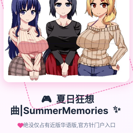

🎮
🎮
夏日狂想
曲|SummerMemories
✨
绝没仅占有近版华语版,官方针门户入口