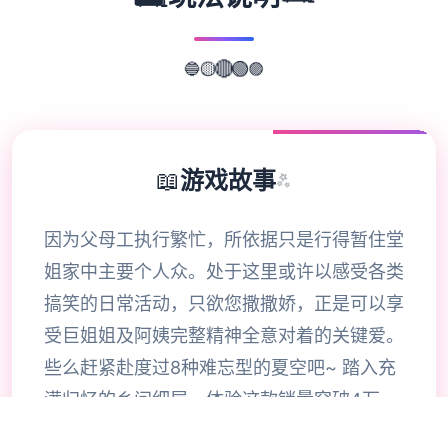
🔵
🟣
🟡
🔴
🟢
📖
游戏故事
✨
因为父母工执行繁忙，所依据只是行得暂住堂
姐家中主要个人众。处于这里或许以感受各类
搞笑的日常活动，只欲您撒撒娇，正是可以享
受巨姐姐及阿姨完整精神全意对着的关键爱。
些么赶紧赴度过8种难忘型的夏空吧~ 踏入充
满归忆的乡间细屋，体验这款销量突破4万
+的传奇SLG体验。在炎热的夏日里，与堂姐