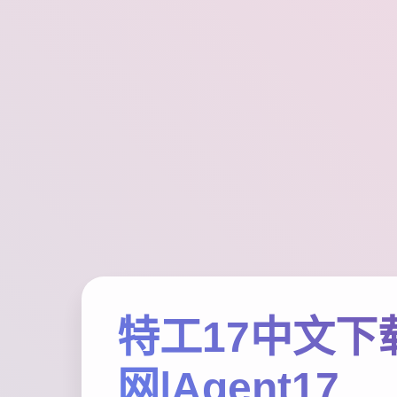
特工17中文下
网|Agent17