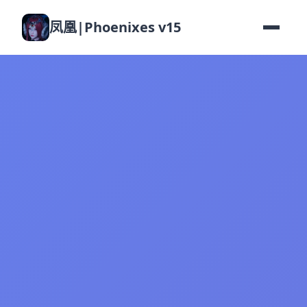
凤凰|Phoenixes v15