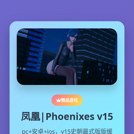
精品游戏
凤凰|Phoenixes v15
pc+安卓+ios，v15史朝最式版版缓